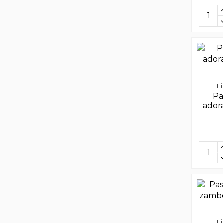
F
Pa
ador
F