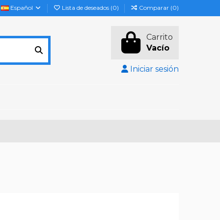
Español
Lista de deseados (
0
)
Comparar (
0
)
Carrito
Vacío
Iniciar sesión