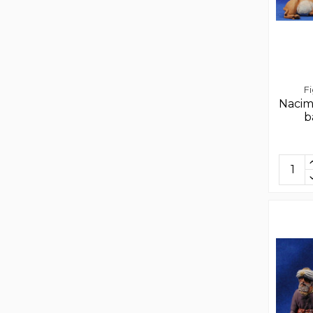
F
Nacim
b