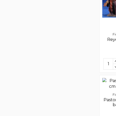
F
Rey
F
Pasto
b