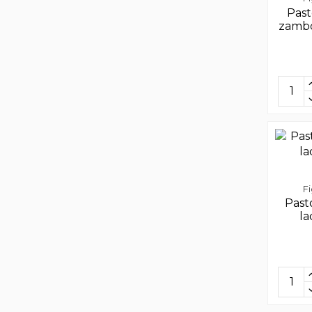
Past
zambo
F
Past
la