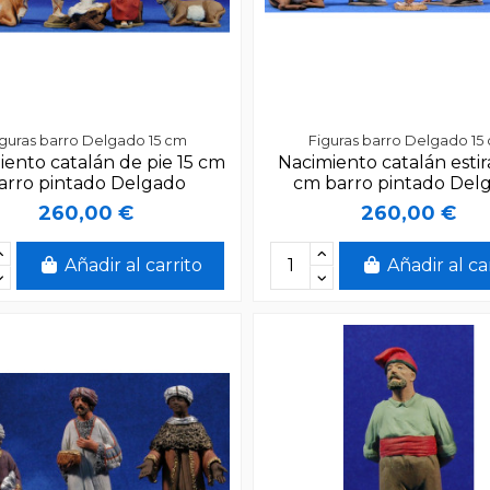
iguras barro Delgado 15 cm
Figuras barro Delgado 15
iento catalán de pie 15 cm
Nacimiento catalán estir
arro pintado Delgado
cm barro pintado Del
260,00 €
260,00 €
Añadir al carrito
Añadir al ca