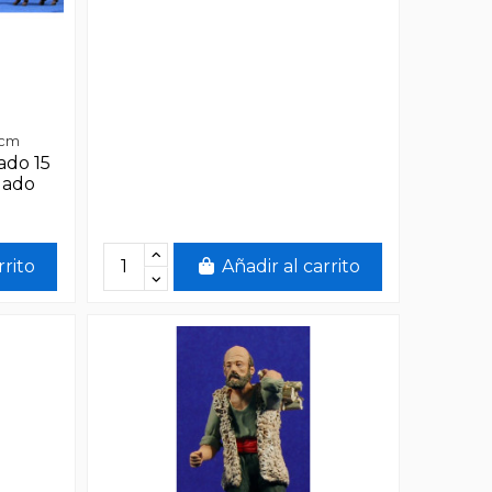
 cm
ado 15
gado
rrito
Añadir al carrito