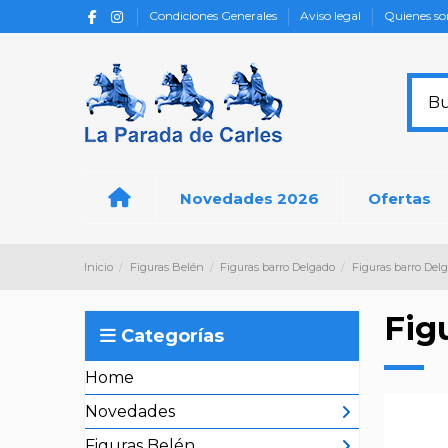
Condiciones Generales
Aviso legal
Quienes s
Novedades 2026
Ofertas
Inicio
Figuras Belén
Figuras barro Delgado
Figuras barro Del
Fig
Categorías
Home
Novedades
Figuras Belén