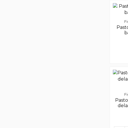
F
Past
b
F
Pasto
dela