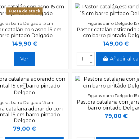
Fuera de stock
iguras barro Delgado 15 cm
Figuras barro Delgado 15
or catalán con asno 15 cm
Pastor catalán estirando 
arro pintado Delgado
cm barro pintado Del
149,90 €
149,00 €
Ver
Añadir al ca
Figuras barro Delgado 15
Pastora catalana con jarr
iguras barro Delgado 15 cm
barro pintado Delg
ra catalana adorando con
ntal 15 cm barro pintado
79,00 €
Delgado
79,00 €