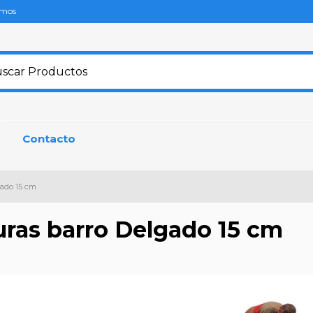
omos
Contacto
gado 15 cm
uras barro Delgado 15 cm