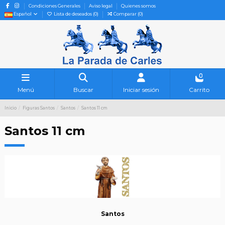
Condiciones Generales
Aviso legal
Quienes somos
Español
Lista de deseados (
0
)
Comparar (
0
)
0
Menú
Buscar
Iniciar sesión
Carrito
Inicio
Figuras Santos
Santos
Santos 11 cm
Santos 11 cm
Santos