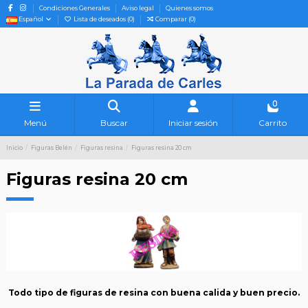
Condiciones Generales
Aviso legal
Quienes somos
Español
Lista de deseados (
0
)
Comparar (
0
)
0
Menú
Buscar
Iniciar sesión
Carrito
Inicio
Figuras Belén
Figuras resina
Figuras resina 20 cm
Figuras resina 20 cm
Todo tipo de figuras de resina con buena calida y buen precio.