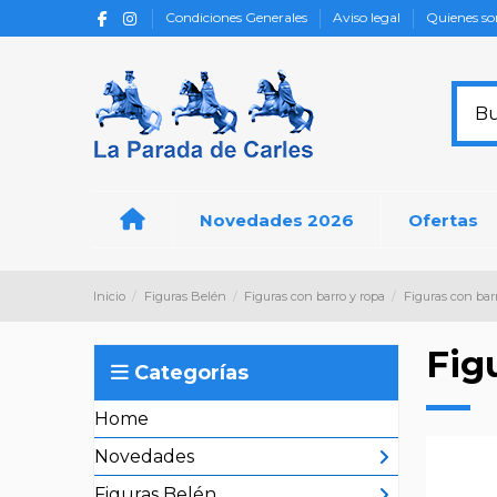
Condiciones Generales
Aviso legal
Quienes s
Novedades 2026
Ofertas
Inicio
Figuras Belén
Figuras con barro y ropa
Figuras con bar
Fig
Categorías
Home
Novedades
Figuras Belén