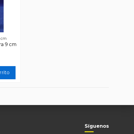
9 cm
ra 9 cm
rrito
Síguenos