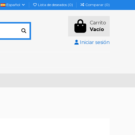
Español
Lista de deseados (
0
)
Comparar (
0
)
Carrito
Vacío
Iniciar sesión