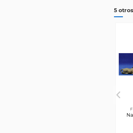
5 otro
F
Na