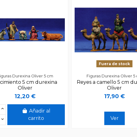
Fuera de stock
iguras Durexina Oliver 5 cm
Figuras Durexina Oliver 5
cimiento 5 cm durexina
Reyes a camello 5 cm du
Oliver
Oliver
12,20 €
17,90 €
Añadir al
carrito
Ver