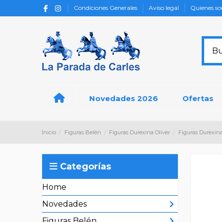
Condiciones Generales
Aviso legal
Quienes s
Novedades 2026
Ofertas
Inicio
Figuras Belén
Figuras Durexina Oliver
Figuras Durexina
Categorías
Home
Novedades
Figuras Belén