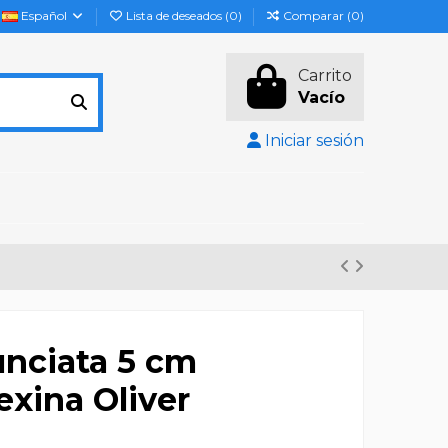
Español
Lista de deseados (
0
)
Comparar (
0
)
Carrito
Vacío
Iniciar sesión
nciata 5 cm
exina Oliver