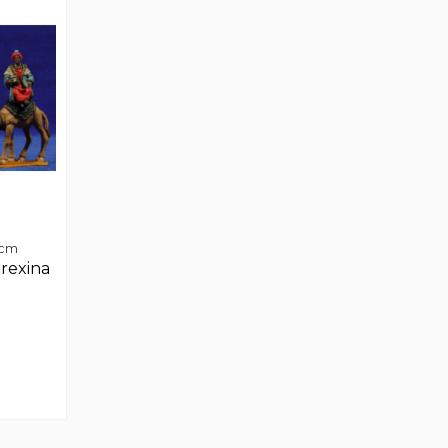
 cm
rexina