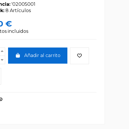
ncia:
'02005001
k:
8 Artículos
0 €
os incluidos
Añadir al carrito