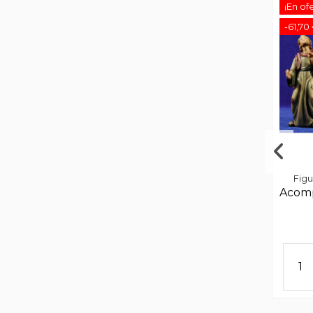
¡En of
-61,70
Figu
Acomp