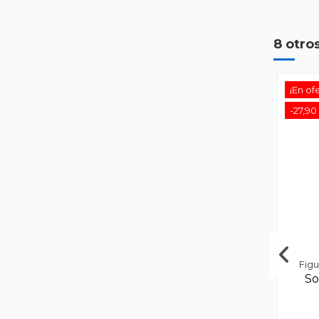
¡En of
-27,90
8 otro
¡En of
-27,90
Figu
So
Figu
So