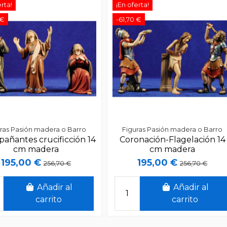
erta!
¡En oferta!
 €
-61,70 €
ras Pasión madera o Barro
Figuras Pasión madera o Barro
añantes crucificción 14
Coronación-Flagelación 14
cm madera
cm madera
195,00 €
195,00 €
256,70 €
256,70 €
Añadir al
Añadir al
carrito
carrito