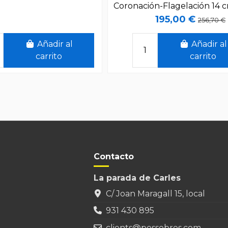
Coronación-Flagelación 14 
195,00 €
256,70 €
Añadir al
Añadir al
carrito
carrito
erta!
¡En oferta!
 €
-69,50 €
Figuras Pasión madera o B
Cruces crucificción 14 c
260,00 €
329,50 €
Añadir al
Contacto
carrito
La parada de Carles
C/ Joan Maragall 15, local
931 430 895
ras Pasión madera o Barro
ras Pasión madera o Barro
añantes crucificción 14
a del purgatorio 8 cm
clients@pessebres.com