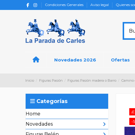
Condiciones Generales
Aviso legal
Quienes s
Novedades 2026
Ofertas
Inicio
Figuras Pasión
Figuras Pasión madera o Barro
Camino d
Categorías
¡E
Home
-
Novedades
Figuras Belén