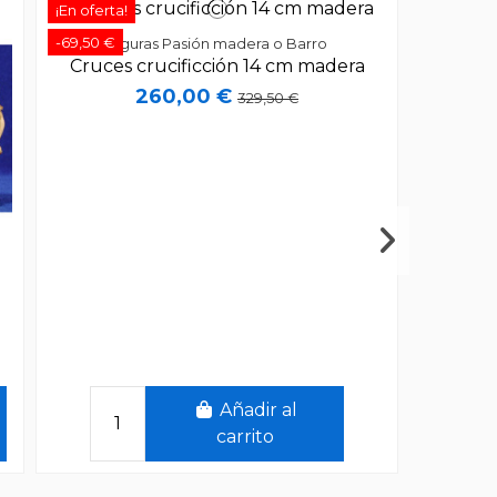
¡En oferta!
-69,50 €
Figuras Pasión madera o Barro
Cruces crucificción 14 cm madera
260,00 €
329,50 €
Añadir al
carrito