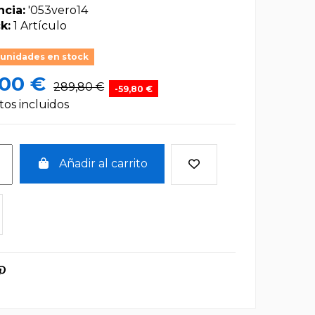
ncia:
'053vero14
k:
1 Artículo
 unidades en stock
,00 €
289,80 €
-59,80 €
os incluidos
Añadir al carrito