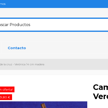
omos
Contacto
e la cruz - Verónica 14 cm madera
Cam
n oferta!
Ver
59,80 €