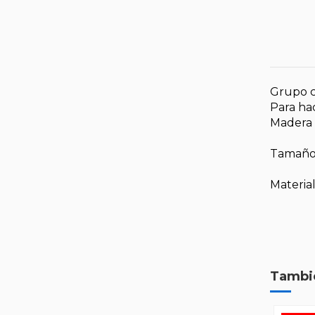
Grupo c
Para ha
Madera 
Tamaño
Materia
Tambié