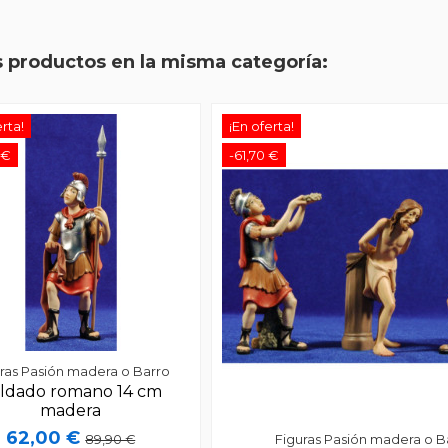
erta!
 €
s productos en la misma categoría:
erta!
¡En oferta!
 €
-61,70 €
ras Pasión madera o Barro
ldado romano 14 cm
madera
62,00 €
89,90 €
Añadir al
ras Pasión madera o Barro
ldado romano 14 cm
carrito
madera
62,00 €
Figuras Pasión madera o B
89,90 €