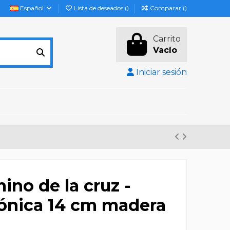
Español
Lista de deseados (
)
Comparar (
)
Carrito
Vacío
Iniciar sesión
ino de la cruz -
ónica 14 cm madera