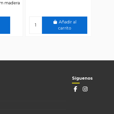
cm madera
Añadir al
carrito
arro
m madera
Síguenos
Figuras Pasión madera o Barro
Camino de la cruz 12 cm