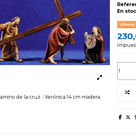
Refere
En stoc
Últimas
230
Impuest