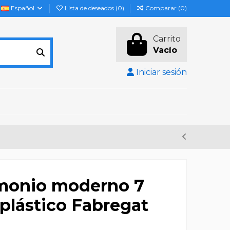
Español
Lista de deseados (
0
)
Comparar (
0
)
Carrito
Vacío
Iniciar sesión
onio moderno 7
plástico Fabregat