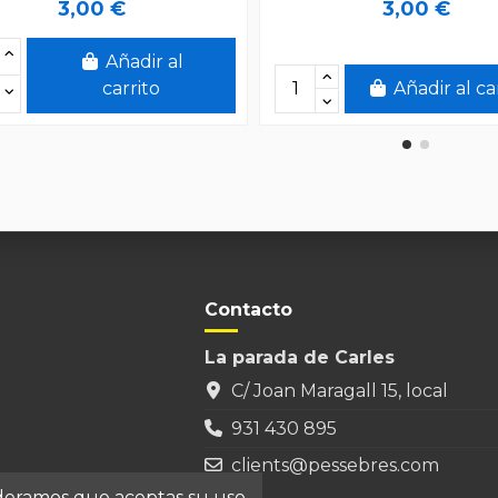
3,00 €
3,00 €
Añadir al
carrito
Añadir al ca
Contacto
La parada de Carles
C/ Joan Maragall 15, local
931 430 895
clients@pessebres.com
ideramos que aceptas su uso.