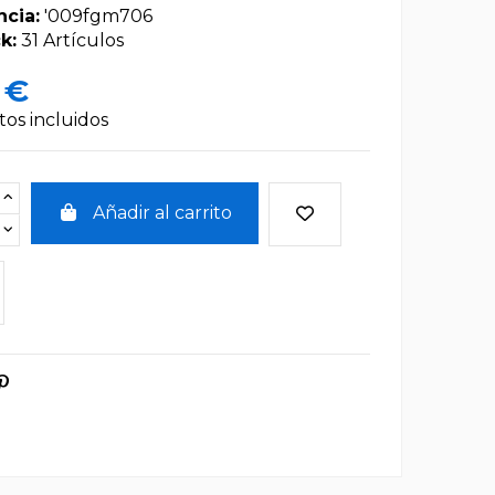
ncia:
'009fgm706
k:
31 Artículos
 €
os incluidos
Añadir al carrito