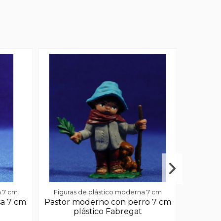
a 7 cm
Figuras de plástico moderna 7 cm
Figura
sa 7 cm
Pastor moderno con perro 7 cm
Pastora
plástico Fabregat