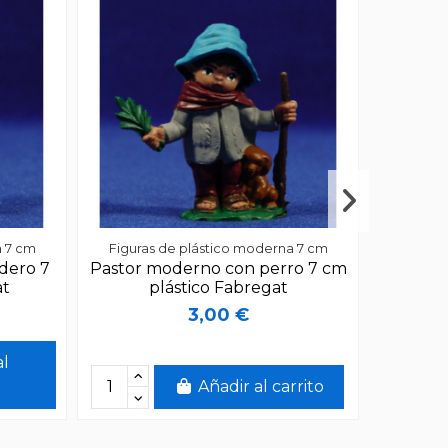
a 7 cm
Figuras de plástico moderna 7 cm
Figura
dero 7
Pastor moderno con perro 7 cm
Pastora
at
plástico Fabregat
3,00 €
al
Añadir al carrito