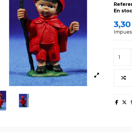
Refere
En stoc
3,30
Impuest