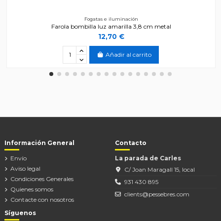
Fogatas e iluminación
Farola bombilla luz amarilla 3,8 cm metal
12,70 €
Añadir al carrito
Información General
Contacto
Envío
La parada de Carles
Aviso legal
C/ Joan Maragall 15, local
Condiciones Generales
931 430 895
Quienes somos
clients@pessebres.com
Contacte con nosotros
Síguenos