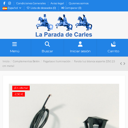
Condiciones Generales
Aviso legal
Quienes somos
Español
Lista de deseados (
0
)
Comparar (
0
)
0
Menú
Buscar
Iniciar sesión
Carrito
Inicio
Complementos Belén
Fogatas e iluminación
Farola luz blanca soporte (12V) 2,5
cm metal
¡En oferta!
-2,90 €