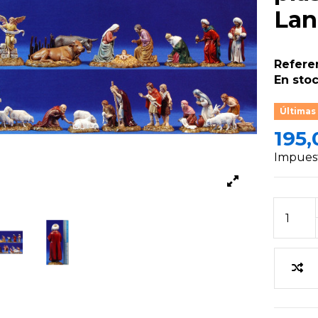
Lan
Refere
En stoc
Últimas
195,
Impuest