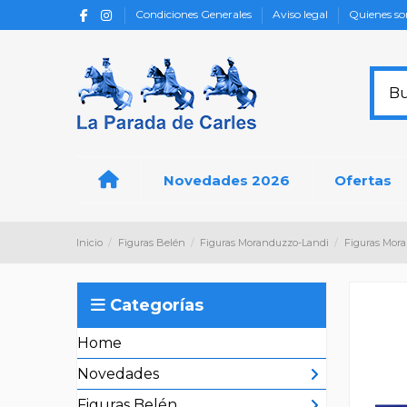
Condiciones Generales
Aviso legal
Quienes s
Novedades 2026
Ofertas
Inicio
Figuras Belén
Figuras Moranduzzo-Landi
Figuras Mor
Categorías
Home
Novedades
Figuras Belén