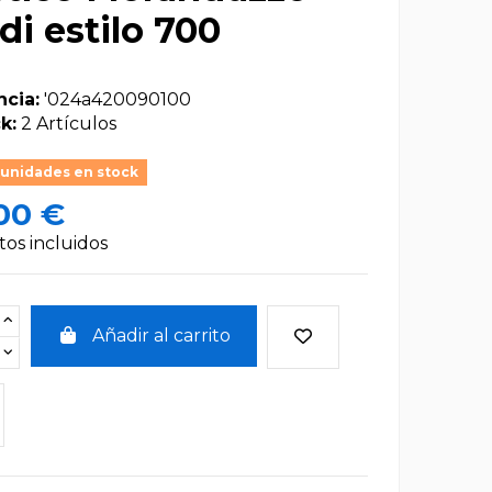
di estilo 700
ncia:
'024a420090100
k:
2 Artículos
 unidades en stock
00 €
os incluidos
Añadir al carrito