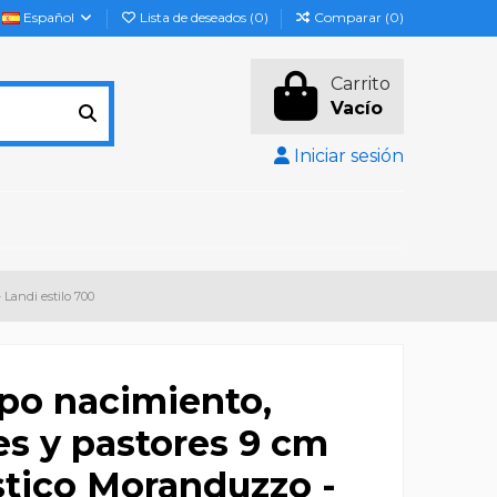
Español
Lista de deseados (
0
)
Comparar (
0
)
Carrito
Vacío
Iniciar sesión
 Landi estilo 700
po nacimiento,
es y pastores 9 cm
stico Moranduzzo -