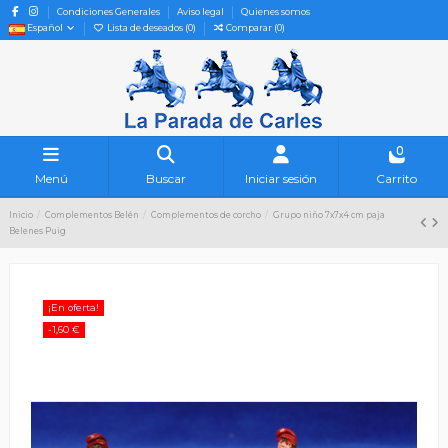
Condiciones Generales
Aviso legal
Quienes somos
Español
Lista de deseados (
0
)
Comparar (
0
)
0
Menú
Buscar
Iniciar sesión
Carrito
Inicio
Complementos Belén
Complementos de corcho
Grupo niño 7x7x4 cm paja
Belenes Puig
¡En oferta!
-1,60 €