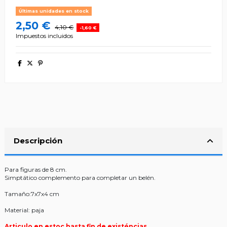
Últimas unidades en stock
2,50 €
4,10 €
-1,60 €
Impuestos incluidos
Descripción
Para figuras de 8 cm.
Simptático complemento para completar un belén.
Tamaño:7x7x4 cm
Material: paja
Articulo en estoc hasta fin de existéncias.