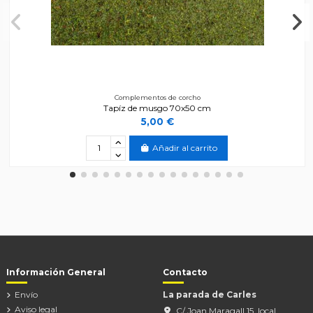
Complementos de corcho
Tapíz de musgo 70x50 cm
5,00 €
Añadir al carrito
Información General
Contacto
Envío
La parada de Carles
Aviso legal
C/ Joan Maragall 15, local