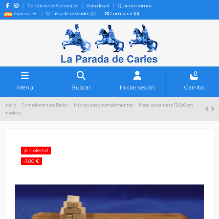
Condiciones Generales
Aviso legal
Quienes somos
Español
Lista de deseados (
0
)
Comparar (
0
)
0
Menú
Buscar
Iniciar sesión
Carrito
Inicio
Complementos Belén
Miniaturas y complementos
Mesa carpintero 12x2x6 cm
madera
¡En oferta!
-1,80 €