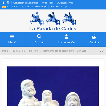
Condiciones Generales
Aviso legal
Quienes somos
Español
Lista de deseados (
0
)
Comparar (
0
)
0
Menú
Buscar
Iniciar sesión
Carrito
Inicio
Figuras Belén
Para Pintar
Nacimiento con angel sin pintar 16 cm yeso