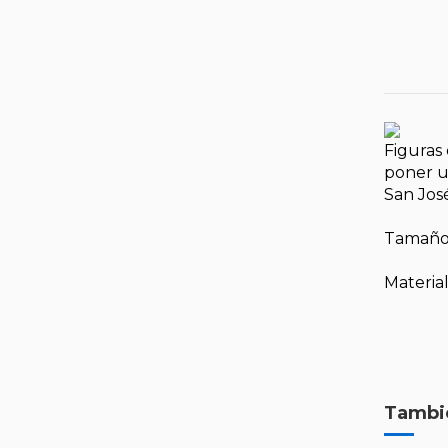
Figuras
poner u
San José
Tamaño
Material
Tambié