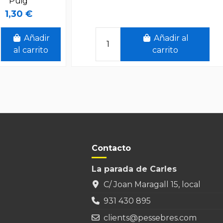
Puig
1,30 €
Añadir
Añadir al
al carrito
carrito
Contacto
La parada de Carles
ras plástico 6 cm
ras plástico 6 cm
r adorando con
ora con cesto 6
C/ Joan Maragall 15, local
ástico Fabregat
ordero 6 cm
stico Fabregat
931 430 895
1,70 €
1,70 €
clients@pessebres.com