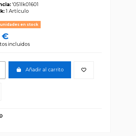
ncia:
'051lk01601
k:
1 Artículo
 unidades en stock
 €
os incluidos
Añadir al carrito