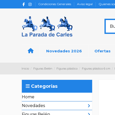
Condiciones Generales
Aviso legal
Quienes s
Novedades 2026
Ofertas
Inicio
Figuras Belén
Figuras plástico
Figuras plástico 6 cm
Categorías
Home
Novedades
Figuras Belén