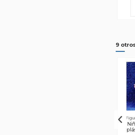
9 otro
Pa
Figu
Niñ
plá