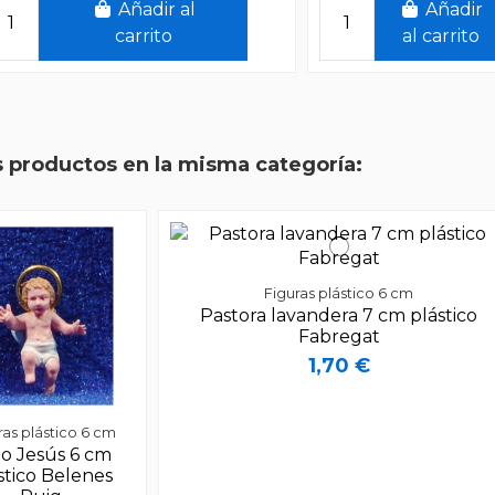
Añadir al
Añadir
carrito
al carrito
s productos en la misma categoría:
Figuras plástico 6 cm
stora lavandera 7 cm plástico
Fabregat
1,70 €
Añadir al
Figuras plástico 6 cm
Figuras plástico 6 cm
Pastora lavandera 7 cm plástico
carrito
Pescador 6 cm
Fabregat
plástico Fabregat
1,70 €
1,90 €
Añadir
ras plástico 6 cm
o Jesús 6 cm
al carrito
stico Belenes