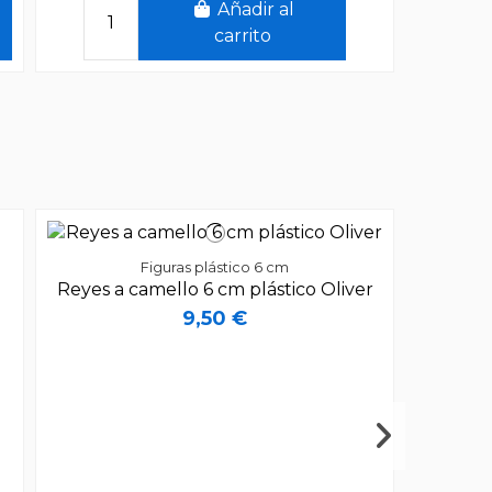
Añadir al
carrito
Figuras plástico 6 cm
Reyes a camello 6 cm plástico Oliver
9,50 €
Añadir al
Figuras plástico 6 cm
carrito
Reyes a camello 6 cm plástico Oliver
9,50 €