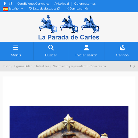
Condiciones Generales
Aviso legal
Quienes somos
Español
Lista de deseados (
0
)
Comparar (
0
)
0
Menú
Buscar
Iniciar sesión
Carrito
Inicio
Figuras Belén
Infantiles
Nacimiento y reyes infantil 7'5 cm resina