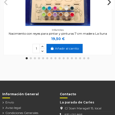
Infantiles
Nacimiento con reyes para pintar y pinturas 7 cm madera La lluna
19,50 €
Añadir al carrito
Información General
Contacto
Envío
La parada de Carles
Aviso legal
C/ Joan Maragall 15, local
Condiciones Generales
931 430 895