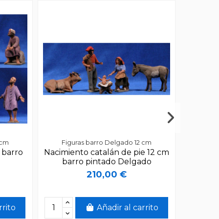
 cm
Figuras barro Delgado 12 cm
Figu
 barro
Nacimiento catalán de pie 12 cm
Nacimie
barro pintado Delgado
cm b
210,00 €
rrito
Añadir al carrito