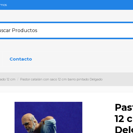
omos
Contacto
gado 12 cm
Pastor catalán con saco 12 cm barro pintado Delgado
Pas
12 
Del