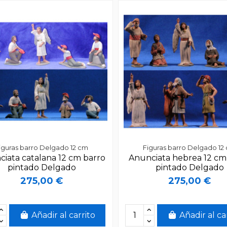
iguras barro Delgado 12 cm
Figuras barro Delgado 12
iata catalana 12 cm barro
Anunciata hebrea 12 cm
pintado Delgado
pintado Delgado
275,00 €
275,00 €
Añadir al carrito
Añadir al ca