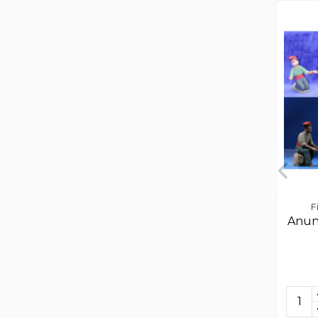
F
Anunc