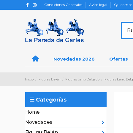
Condiciones Generales
Aviso legal
Quienes s
Novedades 2026
Ofertas
Inicio
Figuras Belén
Figuras barro Delgado
Figuras barro Del
Categorías
Home
Novedades
Figuras Belén