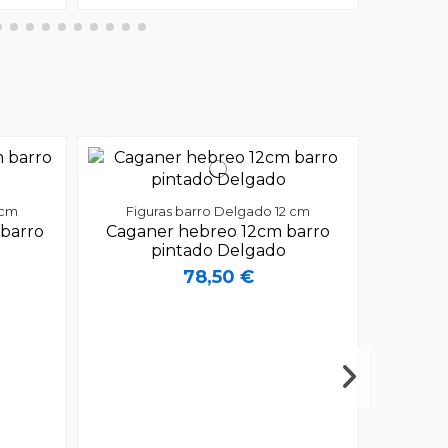
 cm
Figuras barro Delgado 12 cm
barro
Caganer hebreo 12cm barro
pintado Delgado
78,50 €
Figu
Pasto