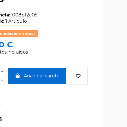
ncia:
'008p12c05
k:
1 Artículo
 unidades en stock
0 €
os incluidos
Añadir al carrito