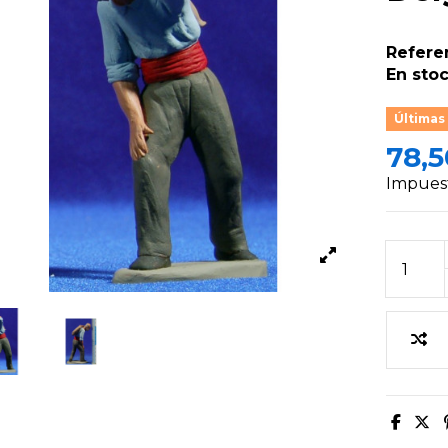
Refere
En stoc
Últimas
78,5
Impuest