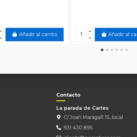
Añadir al carrito
Añadir al ca
Contacto
La parada de Carles
C/ Joan Maragall 15, local
931 430 895