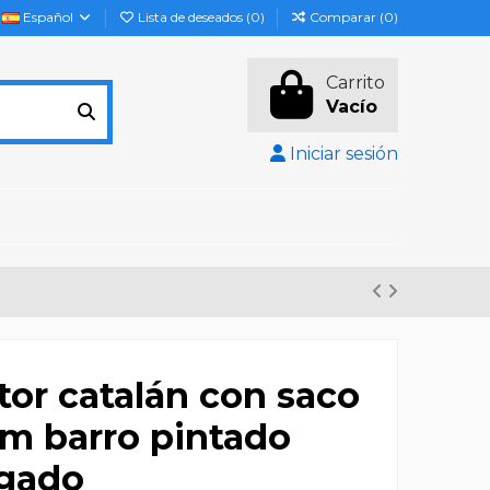
Español
Lista de deseados (
0
)
Comparar (
0
)
Carrito
Vacío
Iniciar sesión
tor catalán con saco
cm barro pintado
gado