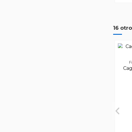
16 otr
F
Cag