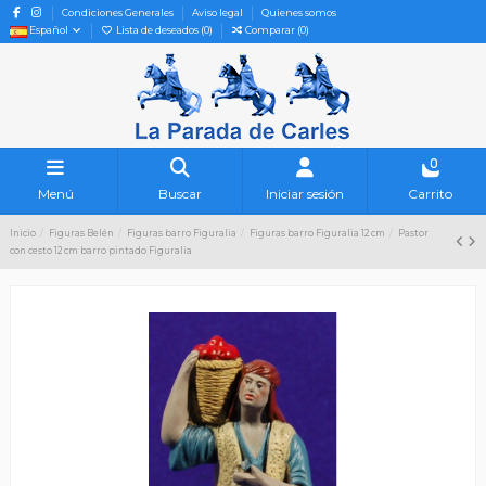
Condiciones Generales
Aviso legal
Quienes somos
Español
Lista de deseados (
0
)
Comparar (
0
)
0
Menú
Buscar
Iniciar sesión
Carrito
Inicio
Figuras Belén
Figuras barro Figuralia
Figuras barro Figuralia 12 cm
Pastor
con cesto 12 cm barro pintado Figuralia