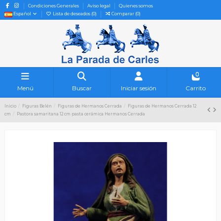
Condiciones Generales
Aviso legal
Quienes somos
Español
Lista de deseados (
0
)
Comparar (
0
)
0
Menú
Buscar
Iniciar sesión
Carrito
Inicio
Figuras Belén
Figuras de Hermanos Cerrada
Figuras de Hermanos Cerrada 12
cm
Pastora samaritana 12 cm pasta cerámica Hermanos Cerrada